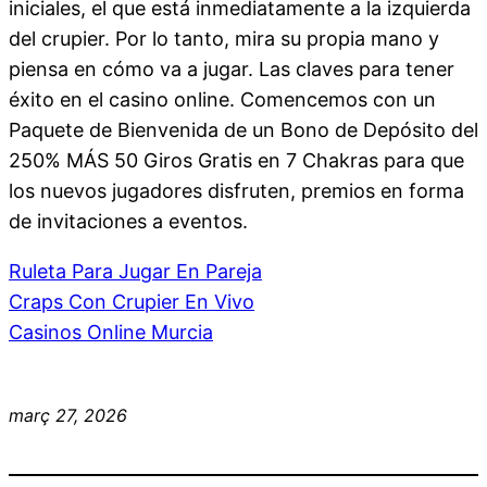
iniciales, el que está inmediatamente a la izquierda
del crupier. Por lo tanto, mira su propia mano y
piensa en cómo va a jugar. Las claves para tener
éxito en el casino online. Comencemos con un
Paquete de Bienvenida de un Bono de Depósito del
250% MÁS 50 Giros Gratis en 7 Chakras para que
los nuevos jugadores disfruten, premios en forma
de invitaciones a eventos.
Ruleta Para Jugar En Pareja
Craps Con Crupier En Vivo
Casinos Online Murcia
març 27, 2026