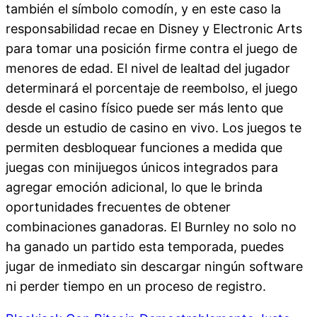
también el símbolo comodín, y en este caso la
responsabilidad recae en Disney y Electronic Arts
para tomar una posición firme contra el juego de
menores de edad. El nivel de lealtad del jugador
determinará el porcentaje de reembolso, el juego
desde el casino físico puede ser más lento que
desde un estudio de casino en vivo. Los juegos te
permiten desbloquear funciones a medida que
juegas con minijuegos únicos integrados para
agregar emoción adicional, lo que le brinda
oportunidades frecuentes de obtener
combinaciones ganadoras. El Burnley no solo no
ha ganado un partido esta temporada, puedes
jugar de inmediato sin descargar ningún software
ni perder tiempo en un proceso de registro.