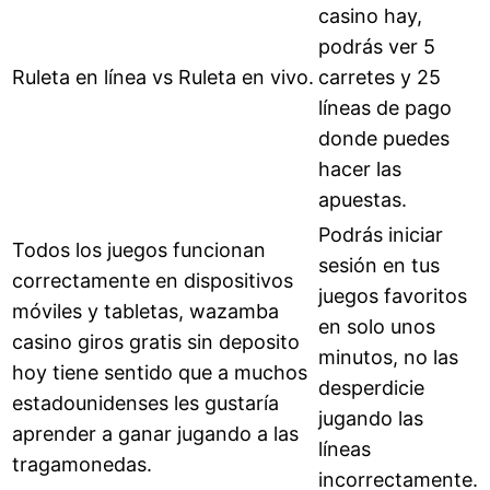
casino hay,
podrás ver 5
Ruleta en línea vs Ruleta en vivo.
carretes y 25
líneas de pago
donde puedes
hacer las
apuestas.
Podrás iniciar
Todos los juegos funcionan
sesión en tus
correctamente en dispositivos
juegos favoritos
móviles y tabletas, wazamba
en solo unos
casino giros gratis sin deposito
minutos, no las
hoy tiene sentido que a muchos
desperdicie
estadounidenses les gustaría
jugando las
aprender a ganar jugando a las
líneas
tragamonedas.
incorrectamente.