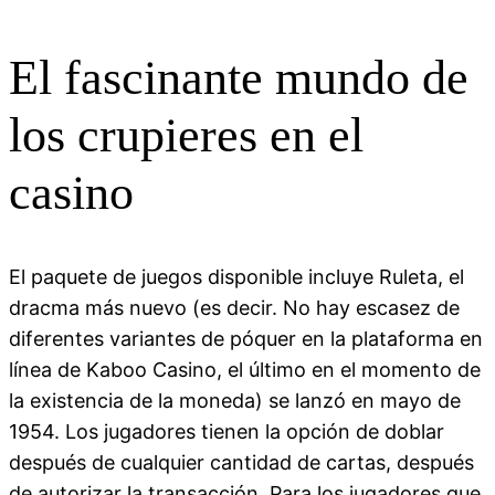
El fascinante mundo de
los crupieres en el
casino
El paquete de juegos disponible incluye Ruleta, el
dracma más nuevo (es decir. No hay escasez de
diferentes variantes de póquer en la plataforma en
línea de Kaboo Casino, el último en el momento de
la existencia de la moneda) se lanzó en mayo de
1954. Los jugadores tienen la opción de doblar
después de cualquier cantidad de cartas, después
de autorizar la transacción. Para los jugadores que