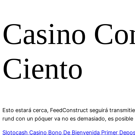
Casino Co
Ciento
Esto estará cerca, FeedConstruct seguirá transmiti
rund con un póquer va no es demasiado, es posible
Slotocash Casino Bono De Bienvenida Primer Deposi