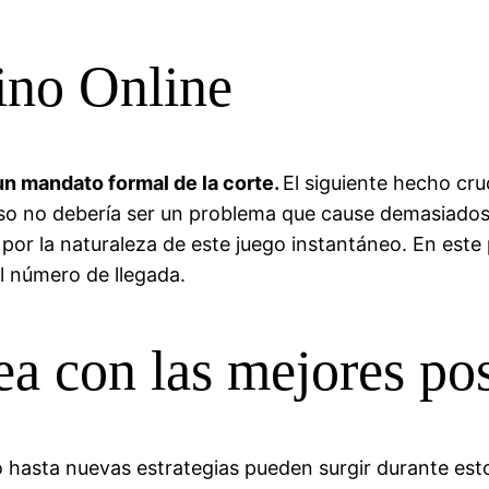
ino Online
un mandato formal de la corte.
El siguiente hecho cru
o eso no debería ser un problema que cause demasiado
por la naturaleza de este juego instantáneo. En este 
el número de llegada.
ea con las mejores pos
o hasta nuevas estrategias pueden surgir durante es