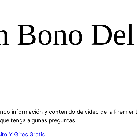
n Bono Del
endo información y contenido de video de la Premier 
 que tenga algunas preguntas.
to Y Giros Gratis