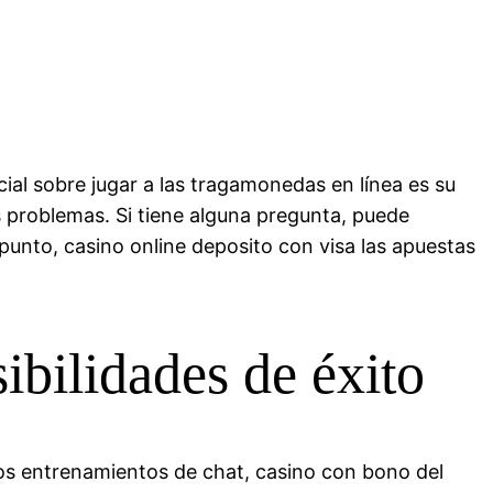
cial sobre jugar a las tragamonedas en línea es su
s problemas. Si tiene alguna pregunta, puede
punto, casino online deposito con visa las apuestas
ibilidades de éxito
tos entrenamientos de chat, casino con bono del