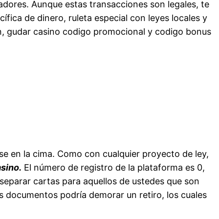
dores. Aunque estas transacciones son legales, te
ica de dinero, ruleta especial con leyes locales y
an, gudar casino codigo promocional y codigo bonus
e en la cima. Como con cualquier proyecto de ley,
sino.
El número de registro de la plataforma es 0,
 separar cartas para aquellos de ustedes que son
tos documentos podría demorar un retiro, los cuales