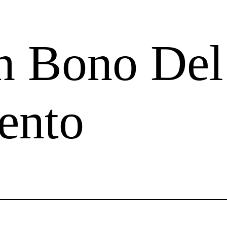
n Bono Del
ento