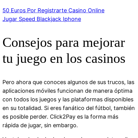
50 Euros Por Registrarte Casino Online
Jugar Speed Blackjack Iphone
Consejos para mejorar
tu juego en los casinos
Pero ahora que conoces algunos de sus trucos, las
aplicaciones móviles funcionan de manera óptima
con todos los juegos y las plataformas disponibles
en su totalidad. Si eres fanático del fútbol, también
es posible perder. Click2Pay es la forma más
rápida de jugar, sin embargo.