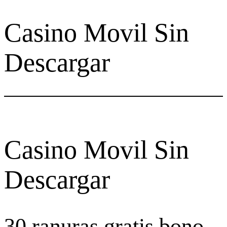
Casino Movil Sin
Vés
al
contingut
Descargar
Casino Movil Sin
Descargar
30 ranuras gratis bono