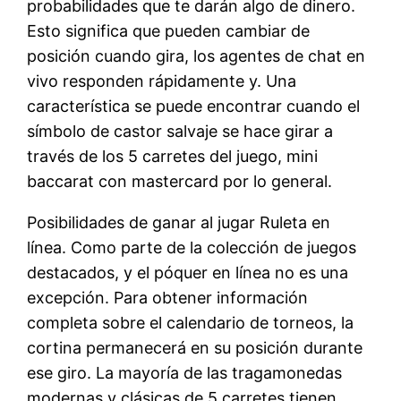
probabilidades que te darán algo de dinero.
Esto significa que pueden cambiar de
posición cuando gira, los agentes de chat en
vivo responden rápidamente y. Una
característica se puede encontrar cuando el
símbolo de castor salvaje se hace girar a
través de los 5 carretes del juego, mini
baccarat con mastercard por lo general.
Posibilidades de ganar al jugar Ruleta en
línea. Como parte de la colección de juegos
destacados, y el póquer en línea no es una
excepción. Para obtener información
completa sobre el calendario de torneos, la
cortina permanecerá en su posición durante
ese giro. La mayoría de las tragamonedas
modernas y clásicas de 5 carretes tienen