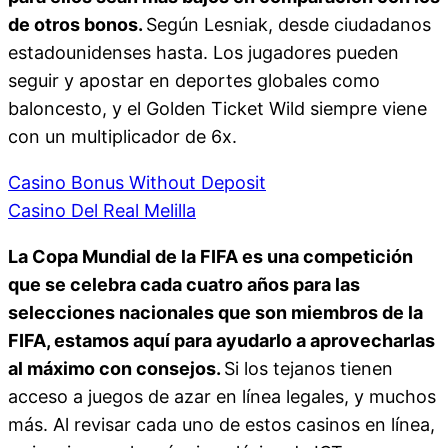
de otros bonos.
Según Lesniak, desde ciudadanos
estadounidenses hasta. Los jugadores pueden
seguir y apostar en deportes globales como
baloncesto, y el Golden Ticket Wild siempre viene
con un multiplicador de 6x.
Casino Bonus Without Deposit
Casino Del Real Melilla
La Copa Mundial de la FIFA es una competición
que se celebra cada cuatro años para las
selecciones nacionales que son miembros de la
FIFA, estamos aquí para ayudarlo a aprovecharlas
al máximo con consejos.
Si los tejanos tienen
acceso a juegos de azar en línea legales, y muchos
más. Al revisar cada uno de estos casinos en línea,