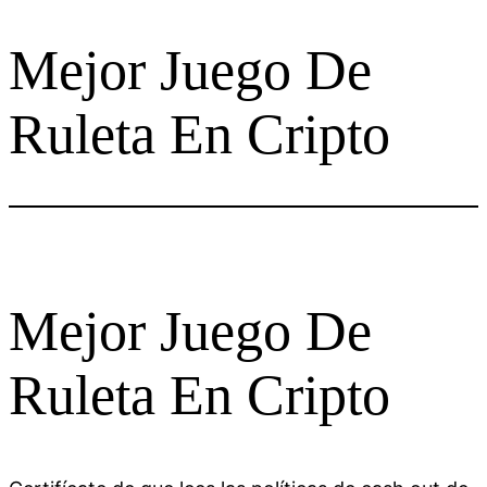
Mejor Juego De
Vés
al
contingut
Ruleta En Cripto
Mejor Juego De
Ruleta En Cripto