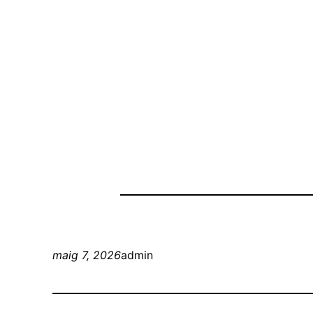
Vés
El català 
al
contingut
maig 7, 2026
admin